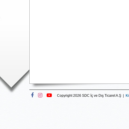
Ki
Copyright 2026 SDC İç ve Dış Ticaret A.Ş |