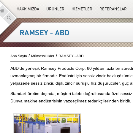
HAKKIMIZDA
ÜRÜNLER
HİZMETLER
REFERANSLAR
RAMSEY - ABD
Ana Sayfa
Mümessillikler
RAMSEY - ABD
ABD’de yerleşik Ramsey Products Corp. 80 yıldan fazla bir süredir 
uzmanlaşmış bir firmadır. Endüstri için sessiz zincir bazlı çözüml
yelpazede sessiz zincir, dişli, zincir sürüşlü hız düşürücüler, güç ak
Standart üretim dışında, müşteri talebi doğrultusunda özel sessiz 
Dünya makine endüstrisinin vazgeçilmez tedarikçilerinden biridir.