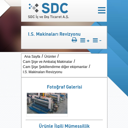
I.S. Makinaları Revizyonu
+
-
Ana Sayfa
Ürünler
Cam Şişe ve Ambalaj Makinalar
Cam Şişe Şekillendirme diğer ekipmanlar
I.S. Makinaları Revizyonu
Fotoğraf Galerisi
Ürünle İlgili Mümessillik