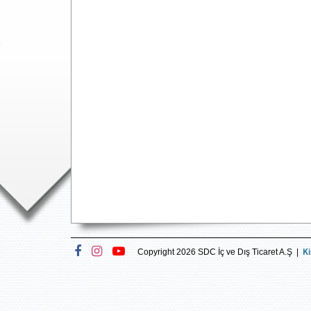
Ki
Copyright 2026 SDC İç ve Dış Ticaret A.Ş |