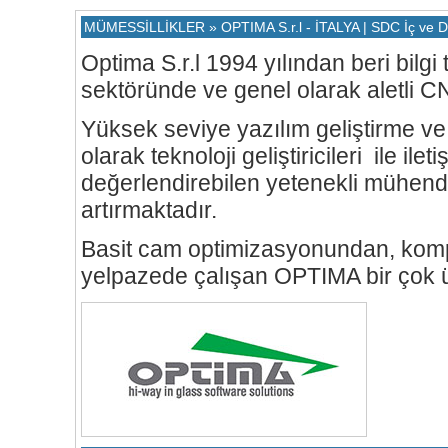
MÜMESSİLLİKLER » OPTIMA S.r.l - İTALYA | SDC İç ve Dış
Optima S.r.l 1994 yılından beri bilg
sektöründe ve genel olarak aletli C
Yüksek seviye yazılım geliştirme ve
olarak teknoloji geliştiricileri ile ile
değerlendirebilen yetenekli mühendi
artırmaktadır.
Basit cam optimizasyonundan, kompl
yelpazede çalışan OPTIMA bir çok ürü